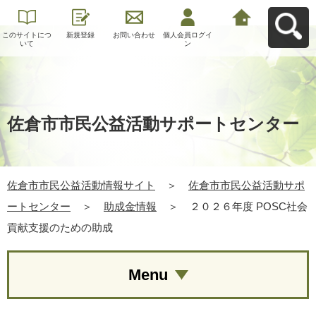
このサイトにつ
新規登録
お問い合わせ
個人会員ログイ
佐倉市市民公益
いて
ン
活動情報サイト
へ戻る
佐倉市市民公益活動サポートセンター
佐倉市市民公益活動情報サイト
＞
佐倉市市民公益活動サポ
ートセンター
＞
助成金情報
＞
２０２６年度 POSC社会
貢献支援のための助成
Menu