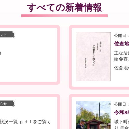
すべての新着情報
ント
公開日：
佐倉
水）
主な活
輪免喜
佐倉地
らせ
公開日：
令和8
状況一覧.ｐｄｆをご覧く
城下町
り 集合