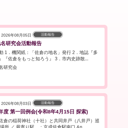
活動報告
2026年08月05日
地名研究会活動報告
動 1．機関紙：「佐倉の地名」発行 2．地誌『多
』『佐倉をもっと知ろう』 3．市内史跡散...
名研究会
活動報告
2026年08月03日
年度 第一回例会(令和8年4月15日 探索)
佐倉の稲荷神社（十社）と共同井戸（八井戸）巡
場所 ／ 最寄り駅 ：京成佐倉駅南口 &n...