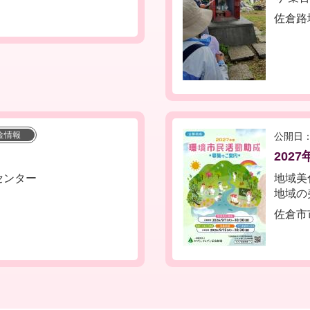
佐倉路
金情報
公開日：
202
センター
地域美
地域の
佐倉市