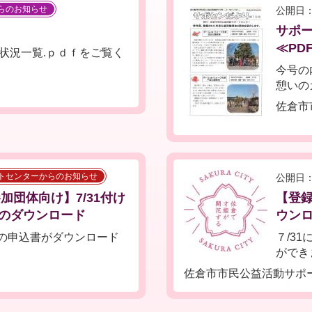
らのお知らせ
公開日：
サポ
≪PD
状況一覧.ｐｄｆをご覧く
今号の
憩いの
佐倉市
トセンターからのお知らせ
公開日：
加団体向け】7/31付け
【登録
のダウンロード
ウン
書の申込書がダウンロード
７/3
ができ
佐倉市市民公益活動サポ