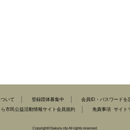
について
登録団体募集中
会員ID・パスワードを
くら市民公益活動情報サイト会員規約
免責事項
サイト
Copyright
©
Sakura city All rights reserved.