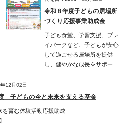
令和８年度子どもの居場所
づくり応援事業助成金
子ども食堂、学習支援、プレ
イパークなど、子どもが安心
して過ごせる居場所を提供
し、健やかな成長をサポー...
年12月02日
度 子どもの今と未来を支える基金
来を育む体験活動応援助成
目