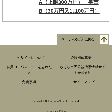
A（上限300万円） 事業
B（30万円又は100万円）
ページの先頭に戻る
このサイトについて
登録団体募集中
会員ID・パスワードを忘れた
さくら市民公益活動情報サイ
方
ト会員規約
免責事項
サイトマップ
Copyright
©
Sakura city All rights reserved.
Powered By
元気365