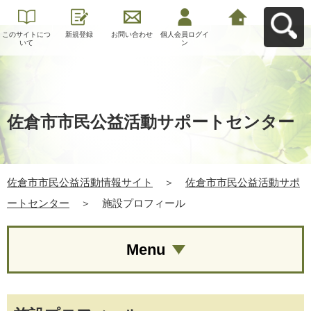
このサイトにつ
新規登録
お問い合わせ
個人会員ログイ
佐倉市市民公益
いて
ン
活動情報サイト
へ戻る
佐倉市市民公益活動サポートセンター
佐倉市市民公益活動情報サイト
＞
佐倉市市民公益活動サポ
ートセンター
＞
施設プロフィール
Menu