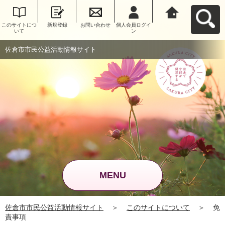
このサイトにつ
新規登録
お問い合わせ
個人会員ログイ
佐倉市市民公益
いて
ン
活動情報サイト
へ戻る
佐倉市市民公益活動情報サイト
MENU
佐倉市市民公益活動情報サイト
＞
このサイトについて
＞
免
責事項