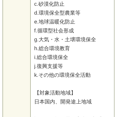
c
.
砂
漠
化
防
止
d
.
環
境
保
全
型
農
業
等
e
.
地
球
温
暖
化
防
止
f
.
循
環
型
社
会
形
成
g
.
大
気
・
水
・
土
壌
環
境
保
全
h
.
総
合
環
境
教
育
i
.
総
合
環
境
保
全
j
.
復
興
支
援
等
k
.
そ
の
他
の
環
境
保
全
活
動
【
対
象
活
動
地
域
】
日
本
国
内
、
開
発
途
上
地
域