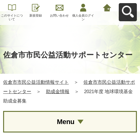
このサイトにつ
新規登録
お問い合わせ
個人会員ログイ
佐倉市市民公益
いて
ン
活動情報サイト
へ戻る
佐倉市市民公益活動サポートセンター
佐倉市市民公益活動情報サイト
＞
佐倉市市民公益活動サポ
ートセンター
＞
助成金情報
＞
2021年度 地球環境基金
助成金募集
Menu