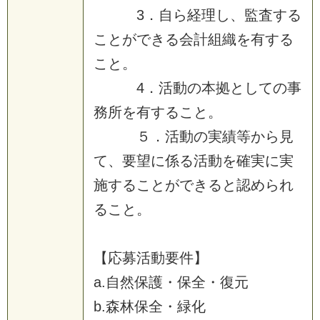
3
．
自
ら
経
理
し
、
監
査
す
る
こ
と
が
で
き
る
会
計
組
織
を
有
す
る
こ
と
。
4
．
活
動
の
本
拠
と
し
て
の
事
務
所
を
有
す
る
こ
と
。
５
．
活
動
の
実
績
等
か
ら
見
て
、
要
望
に
係
る
活
動
を
確
実
に
実
施
す
る
こ
と
が
で
き
る
と
認
め
ら
れ
る
こ
と
。
【
応
募
活
動
要
件
】
a
.
自
然
保
護
・
保
全
・
復
元
b
.
森
林
保
全
・
緑
化