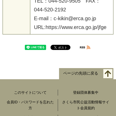
T
E
L
：
0
4
4
-
5
2
0
-
9
5
0
5
F
A
X
：
0
4
4
-
5
2
0
-
2
1
9
2
E
-
m
a
i
l
：
c
-
k
i
k
i
n
@
e
r
c
a
.
g
o
.
j
p
U
R
L
:
h
t
t
p
s
:
/
/
w
w
w
.
e
r
c
a
.
g
o
.
j
p
/
j
f
g
e
ページの先頭に戻る
このサイトについて
登録団体募集中
会員ID・パスワードを忘れた
さくら市民公益活動情報サイ
方
ト会員規約