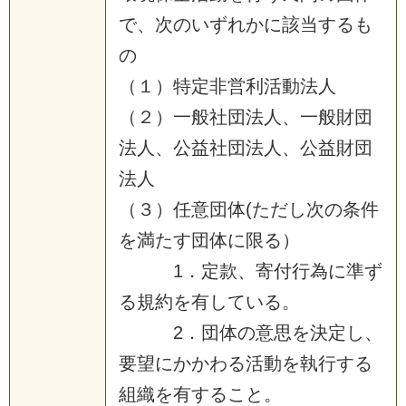
で
、
次
の
い
ず
れ
か
に
該
当
す
る
も
の
（
１
）
特
定
非
営
利
活
動
法
人
（
２
）
一
般
社
団
法
人
、
一
般
財
団
法
人
、
公
益
社
団
法
人
、
公
益
財
団
法
人
（
３
）
任
意
団
体
(
た
だ
し
次
の
条
件
を
満
た
す
団
体
に
限
る
）
1
．
定
款
、
寄
付
行
為
に
準
ず
る
規
約
を
有
し
て
い
る
。
2
．
団
体
の
意
思
を
決
定
し
、
要
望
に
か
か
わ
る
活
動
を
執
行
す
る
組
織
を
有
す
る
こ
と
。