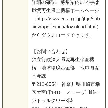
詳
細
の
確
認
、
募
集
案
内
の
入
手
は
環
境
再
生
保
全
機
構
ホ
ー
ム
ペ
ー
ジ
（
h
t
t
p
:
/
/
w
w
w
.
e
r
c
a
.
g
o
.
j
p
/
j
f
g
e
/
s
u
b
s
i
d
y
/
a
p
p
l
i
c
a
t
i
o
n
/
d
o
w
n
l
o
a
d
.
h
t
m
l
）
か
ら
ダ
ウ
ン
ロ
ー
ド
で
き
ま
す
。
【
お
問
い
合
わ
せ
】
独
立
行
政
法
人
環
境
再
生
保
全
機
構
地
球
環
境
基
金
部
地
球
環
境
基
金
課
〒
2
1
2
-
8
5
5
4
神
奈
川
県
川
崎
市
幸
区
大
宮
町
1
3
1
0
ミ
ュ
ー
ザ
川
崎
セ
ン
ト
ラ
ル
タ
ワ
ー
8
階