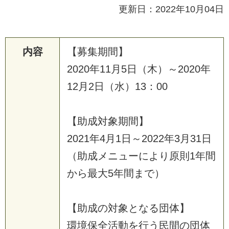
更新日：2022年10月04日
内容
【
募
集
期
間
】
2
0
2
0
年
1
1
月
5
日
（
木
）
～
2
0
2
0
年
1
2
月
2
日
（
水
）
1
3
：
0
0
【
助
成
対
象
期
間
】
2
0
2
1
年
4
月
1
日
～
2
0
2
2
年
3
月
3
1
日
（
助
成
メ
ニ
ュ
ー
に
よ
り
原
則
1
年
間
か
ら
最
大
5
年
間
ま
で
）
【
助
成
の
対
象
と
な
る
団
体
】
環
境
保
全
活
動
を
行
う
民
間
の
団
体