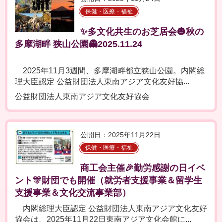
保健・医療・福祉
✨多文化共生のお芝居会🎃秋の
多摩湖畔 狭山公園👻2025.11.24
2025年11月3週間、多摩湖畔都立狭山公園。内閣総
理大臣認定 公益財団法人東南アジア文化友好協...
公益財団法人東南アジア文化友好協会
公開日：2025年11月22日
保健・医療・福祉
商工会主催🎉勤労感謝の日イベ
ント🎊財団でも開催（就労者支援事業＆留学生
支援事業＆文化交流事業部）
内閣総理大臣認定 公益財団法人東南アジア文化友好
協会は、2025年11月22日東南アジア文化会館に...