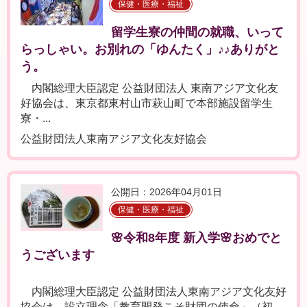
保健・医療・福祉
留学生寮の仲間の就職、いって
らっしゃい。お別れの「ゆんたく」♪♪ありがと
う。
内閣総理大臣認定 公益財団法人 東南アジア文化友
好協会は、東京都東村山市萩山町で本部施設留学生
寮・...
公益財団法人東南アジア文化友好協会
公開日：2026年04月01日
保健・医療・福祉
🌸令和8年度 新入学🌸おめでと
うございます
内閣総理大臣認定 公益財団法人東南アジア文化友好
協会は、設立理念「教育開発こそ財団の使命」（初