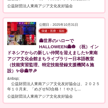
公益財団法人東南アジア文化友好協会
公開日：2025年10月31日
保健・医療・福祉
👻世界のハローで
HALLOWEEN👻🎃 （祝）イン
ドネシアからの新しい仲間を迎えました✨東南
アジア文化会館まちライブラリー日本語教室
（技能実習監理、特定技能登録支援機関＆施
設）✨😆👻🎊🎉
&nbsp;
公益財団法人東南アジア文化友好協会は、２０２５
年１０月末、「めざせN3合格！！やさし...
公益財団法人東南アジア文化友好協会