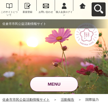
このサイトにつ
新規登録
お問い合わせ
個人会員ログイ
佐倉市市民公益
いて
ン
活動情報サイト
へ戻る
佐倉市市民公益活動情報サイト
MENU
佐倉市市民公益活動情報サイト
＞
活動報告
＞
国際協力