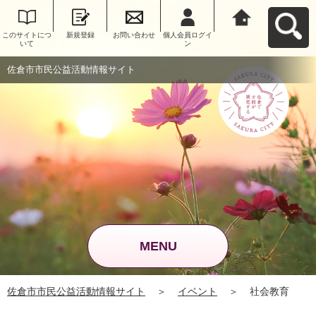
このサイトにつ
新規登録
お問い合わせ
個人会員ログイ
佐倉市市民公益
いて
ン
活動情報サイト
へ戻る
佐倉市市民公益活動情報サイト
MENU
佐倉市市民公益活動情報サイト
＞
イベント
＞
社会教育