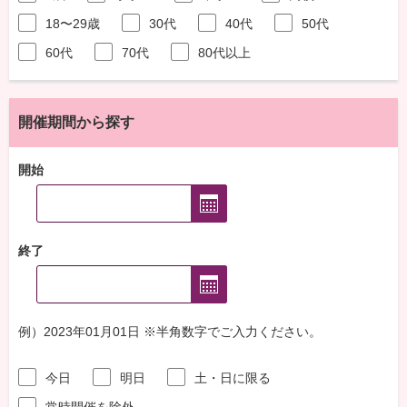
18〜29歳
30代
40代
50代
60代
70代
80代以上
開催期間から探す
開始
終了
例）2023年01月01日 ※半角数字でご入力ください。
今日
明日
土・日に限る
常時開催を除外