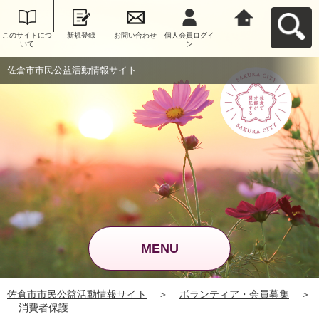
このサイトにつ
新規登録
お問い合わせ
個人会員ログイ
佐倉市市民公益
いて
ン
活動情報サイト
へ戻る
佐倉市市民公益活動情報サイト
MENU
佐倉市市民公益活動情報サイト
＞
ボランティア・会員募集
＞
消費者保護