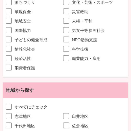
まちづくり
文化・芸術・スポーツ
環境保全
災害救助
地域安全
人権・平和
国際協力
男女平等参画社会
子どもの健全育成
NPO活動支援
情報化社会
科学技術
経済活性
職業能力・雇用
消費者保護
地域から探す
すべてにチェック
志津地区
臼井地区
千代田地区
佐倉地区