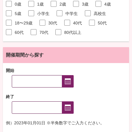
0歳
1歳
2歳
3歳
4歳
5歳
小学生
中学生
高校生
18〜29歳
30代
40代
50代
60代
70代
80代以上
開催期間から探す
開始
終了
例）2023年01月01日 ※半角数字でご入力ください。