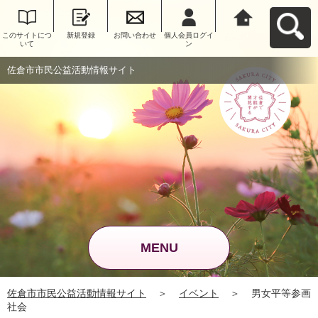
このサイトにつ
新規登録
お問い合わせ
個人会員ログイ
佐倉市市民公益
いて
ン
活動情報サイト
へ戻る
佐倉市市民公益活動情報サイト
MENU
佐倉市市民公益活動情報サイト
＞
イベント
＞
男女平等参画
社会