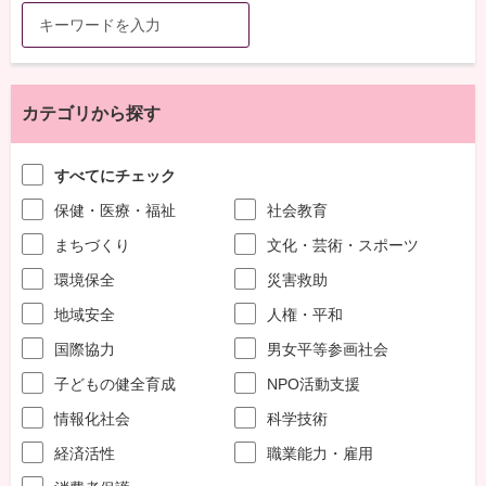
カテゴリから探す
すべてにチェック
保健・医療・福祉
社会教育
まちづくり
文化・芸術・スポーツ
環境保全
災害救助
地域安全
人権・平和
国際協力
男女平等参画社会
子どもの健全育成
NPO活動支援
情報化社会
科学技術
経済活性
職業能力・雇用