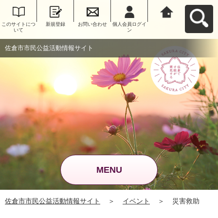
このサイトにつ
新規登録
お問い合わせ
個人会員ログイ
佐倉市市民公益
いて
ン
活動情報サイト
へ戻る
佐倉市市民公益活動情報サイト
MENU
佐倉市市民公益活動情報サイト
＞
イベント
＞
災害救助