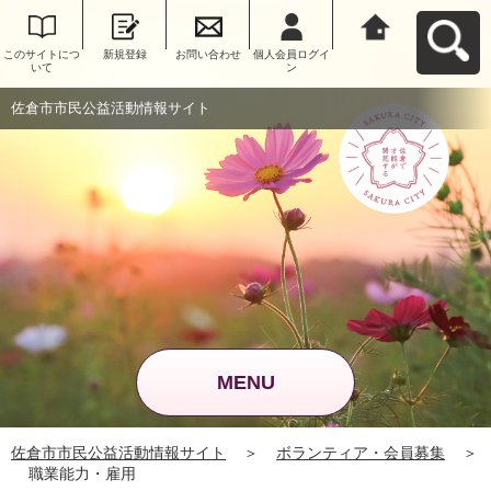
このサイトにつ
新規登録
お問い合わせ
個人会員ログイ
佐倉市市民公益
いて
ン
活動情報サイト
へ戻る
佐倉市市民公益活動情報サイト
MENU
佐倉市市民公益活動情報サイト
＞
ボランティア・会員募集
＞
職業能力・雇用