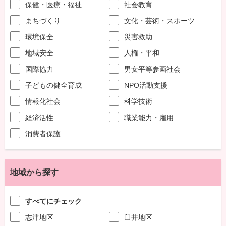
保健・医療・福祉
社会教育
まちづくり
文化・芸術・スポーツ
環境保全
災害救助
地域安全
人権・平和
国際協力
男女平等参画社会
子どもの健全育成
NPO活動支援
情報化社会
科学技術
経済活性
職業能力・雇用
消費者保護
地域から探す
すべてにチェック
志津地区
臼井地区