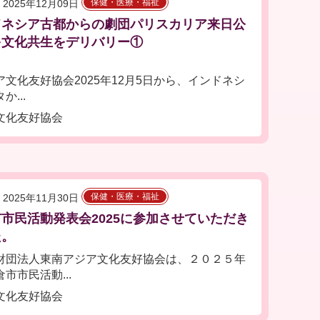
保健・医療・福祉
2025年12月09日
ドネシア古都からの劇団パリスカリア来日公
多文化共生をデリバリー①
化友好協会2025年12月5日から、インドネシ
...
文化友好協会
保健・医療・福祉
2025年11月30日
市民活動発表会2025に参加させていただき
した。
団法人東南アジア文化友好協会は、２０２５年
市市民活動...
文化友好協会