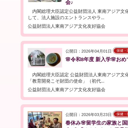
会♪
内閣総理大臣認定公益財団法人 東南アジア文
して、法人施設のエントランスやラ...
公益財団法人東南アジア文化友好協会
保健・
公開日：2026年04月01日
🌸令和8年度 新入学🌸お
内閣総理大臣認定 公益財団法人東南アジア文
「教育開発こそ財団の使命」（初代...
公益財団法人東南アジア文化友好協会
保健・
公開日：2026年03月23日
春休み🌸留学生の家族と