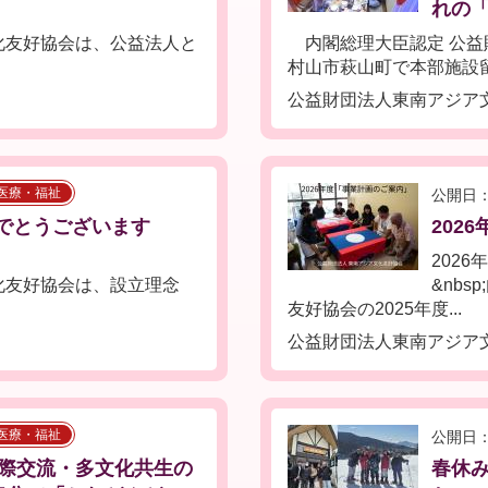
れの「
化友好協会は、公益法人と
内閣総理大臣認定 公益
村山市萩山町で本部施設留学
公益財団法人東南アジア
医療・福祉
公開日：
めでとうございます
202
2026
化友好協会は、設立理念
&nb
友好協会の2025年度...
公益財団法人東南アジア
医療・福祉
公開日：
国際交流・多文化共生の
春休