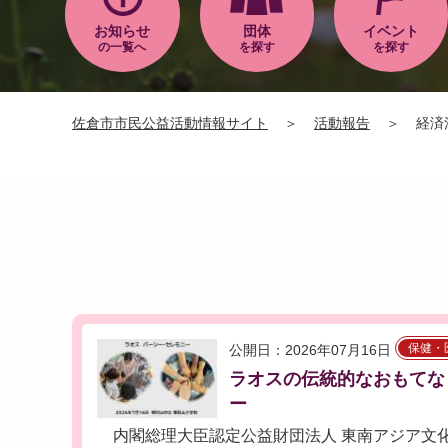
お知らせ
団体
イベント
の一覧へ
を探す
を探す
佐倉市市民公益活動情報サイト
＞
活動報告
＞
経済
保健・
公開日：2026年07月16日
ラオスの伝統的なおもてなし
ー
内閣総理大臣認定公益財団法人 東南アジア文化