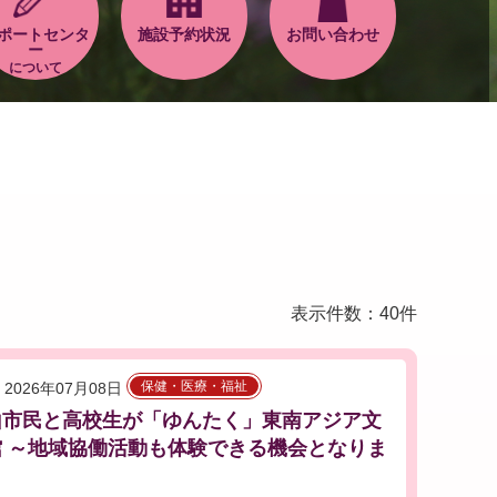
ポートセンタ
施設予約状況
お問い合わせ
ー
について
表示件数：40件
保健・医療・福祉
2026年07月08日
山市民と高校生が「ゆんたく」東南アジア文
館 ～地域協働活動も体験できる機会となりま
～