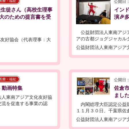
医療・福祉
公開日：
校生徒さん（高校生理事
イン
大のための提言書を受
演🎉
公益財団法人東南アジア文
アの古都ジョグジャカルタか
友好協会（代表理事：大
公益財団法人東南アジア
医療・福祉
公開日：
 動画特集
佐倉市
ま
人東南アジア文化友好協
交流を促進する事業の認
内閣総理大臣認定公益財
１１月３０日、千葉県佐倉
公益財団法人東南アジア