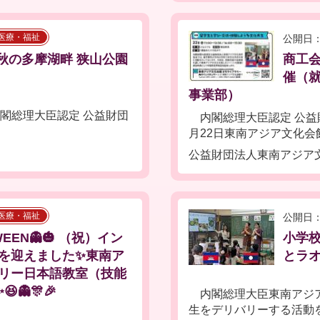
医療・福祉
公開日：
秋の多摩湖畔 狭山公園
商工会
催（
事業部）
内閣総理大臣認定 公益財団
内閣総理大臣認定 公益財
月22日東南アジア文化会館に
公益財団法人東南アジア
医療・福祉
公開日：
EEN👻🎃 （祝）イン
小学校
を迎えました✨東南ア
とラ
リー日本語教室（技能
👻🎊🎉
内閣総理大臣東南アジア
生をデリバリーする活動を行