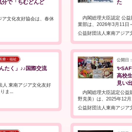
気分で「ちむどんど
た
内閣総理大臣認定 公益
アジア文化友好協会は、春休
業部は、2026年3月11日～.
公益財団法人東南アジア
医療・福祉
公開日：
んたく」♪♪国際交流
✨SA
高校生&
見い出
法人 東南アジア文化友好
ま...
内閣総理大臣認定公益財
野克美）は、2025年12月16
公益財団法人東南アジア