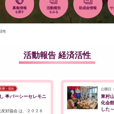
募集情報
活動報告
助成金情報
サ
を探す
をみる
活性
活動報告 経済活性
医療・福祉
公開日：
 🌟バーシーセレモニ
東村
化会
した
友好協会 は、２０２６