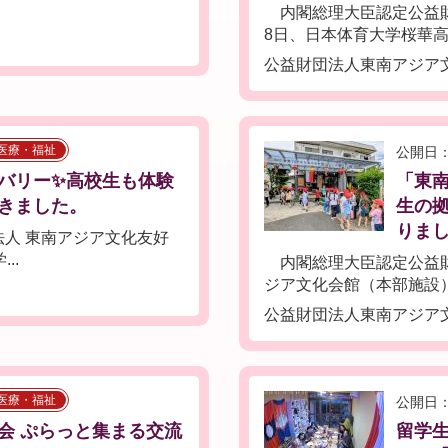
内閣総理大臣認定公益財団
8日、日本体育大学桜華高等
公益財団法人東南アジア
医療・福祉
公開日：
バリー✨高校生も体験
「東
きました。
生の
りま
人 東南アジア文化友好
..
内閣総理大臣認定公益財団
ジア文化会館（本部施設）に
公益財団法人東南アジア
医療・福祉
公開日：
会 ぷらっと集まる交流
留学