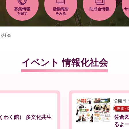
募集情報
活動報告
助成金情報
サ
を探す
をみる
化社会
イベント 情報化社会
公開日：
保健・
くわく館） 多文化共生
佐倉
るよ