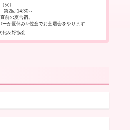
日（火）
第2回 14:30～
！直前の夏合宿。
ーが夏休み✨佐倉でお芝居会をやります...
文化友好協会