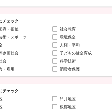
にチェック
医療・福祉
社会教育
芸術・スポーツ
環境保全
全
人権・平和
等参画社会
子どもの健全育成
社会
科学技術
力・雇用
消費者保護
にチェック
区
臼井地区
区
根郷地区