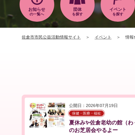
お知らせ
団体
イベント
の一覧へ
を探す
を探す
佐倉市市民公益活動情報サイト
＞
イベント
＞
情報
公開日：2026年07月19日
保健・医療・福祉
夏休み✨佐倉老幼の館（わ
のお芝居会やるよー