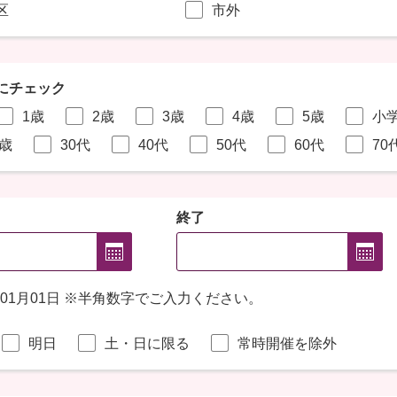
区
市外
にチェック
1歳
2歳
3歳
4歳
5歳
小
9歳
30代
40代
50代
60代
70
終了
年01月01日 ※半角数字でご入力ください。
明日
土・日に限る
常時開催を除外