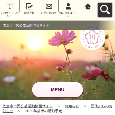
このサイトにつ
新規登録
お問い合わせ
個人会員ログイ
佐倉市市民公益
いて
ン
活動情報サイト
へ戻る
佐倉市市民公益活動情報サイト
MENU
佐倉市市民公益活動情報サイト
＞
お知らせ
＞
団体からのお
知らせ
＞
2025年後半の活動予定