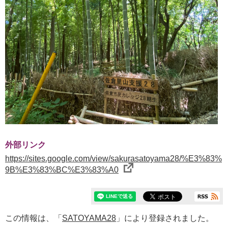
外部リンク
https://sites.google.com/view/sakurasatoyama28/%E3%83%
9B%E3%83%BC%E3%83%A0
この情報は、「
SATOYAMA28
」により登録されました。