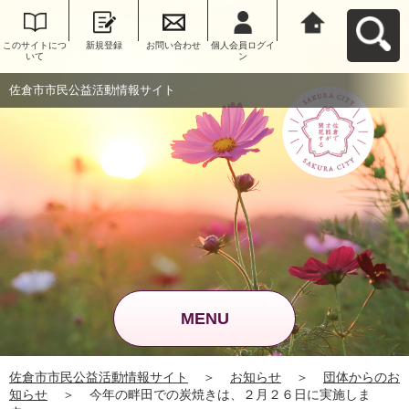
このサイトにつ
新規登録
お問い合わせ
個人会員ログイ
佐倉市市民公益
いて
ン
活動情報サイト
へ戻る
佐倉市市民公益活動情報サイト
MENU
佐倉市市民公益活動情報サイト
＞
お知らせ
＞
団体からのお
知らせ
＞
今年の畔田での炭焼きは、２月２６日に実施しま