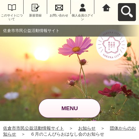
このサイトにつ
新規登録
お問い合わせ
個人会員ログイ
佐倉市市民公益
いて
ン
活動情報サイト
へ戻る
佐倉市市民公益活動情報サイト
MENU
佐倉市市民公益活動情報サイト
＞
お知らせ
＞
団体からのお
知らせ
＞
６月のこんぴらおはなし会のお知らせ