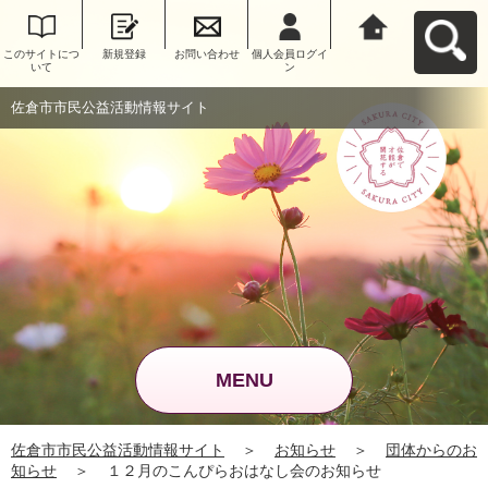
このサイトにつ
新規登録
お問い合わせ
個人会員ログイ
佐倉市市民公益
いて
ン
活動情報サイト
へ戻る
佐倉市市民公益活動情報サイト
MENU
佐倉市市民公益活動情報サイト
＞
お知らせ
＞
団体からのお
知らせ
＞
１２月のこんぴらおはなし会のお知らせ