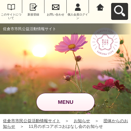
このサイトにつ
新規登録
お問い合わせ
個人会員ログイ
佐倉市市民公益
いて
ン
活動情報サイト
へ戻る
佐倉市市民公益活動情報サイト
MENU
佐倉市市民公益活動情報サイト
＞
お知らせ
＞
団体からのお
知らせ
＞
11月のポコアポコおはなし会のお知らせ