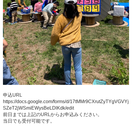
申込URL
https://docs.google.com/forms/d/17tMMr9CXrutZyTYgVGVYj
SZeT2jWSmiEWysBeLDlKdk/edit
前日までは上記のURLからお申込みください。
当日でも受付可能です。