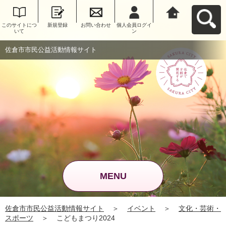
このサイトにつ
新規登録
お問い合わせ
個人会員ログイ
佐倉市市民公益
いて
ン
活動情報サイト
へ戻る
佐倉市市民公益活動情報サイト
MENU
佐倉市市民公益活動情報サイト
＞
イベント
＞
文化・芸術・
スポーツ
＞
こどもまつり2024