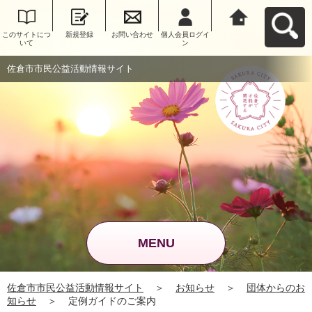
このサイトにつ
新規登録
お問い合わせ
個人会員ログイ
佐倉市市民公益
いて
ン
活動情報サイト
へ戻る
佐倉市市民公益活動情報サイト
MENU
佐倉市市民公益活動情報サイト
＞
お知らせ
＞
団体からのお
知らせ
＞
定例ガイドのご案内