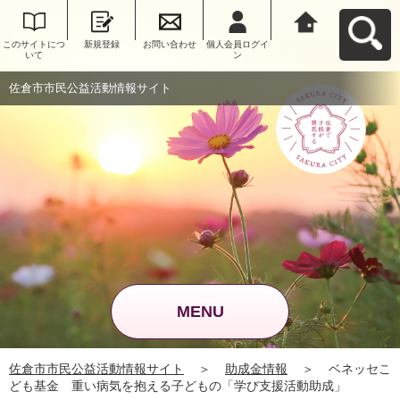
このサイトにつ
新規登録
お問い合わせ
個人会員ログイ
佐倉市市民公益
いて
ン
活動情報サイト
へ戻る
佐倉市市民公益活動情報サイト
MENU
佐倉市市民公益活動情報サイト
＞
助成金情報
＞
ベネッセこ
ども基金 重い病気を抱える子どもの「学び支援活動助成」