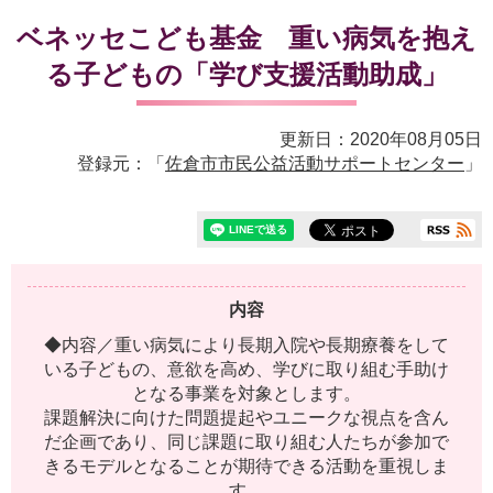
ベネッセこども基金 重い病気を抱え
る子どもの「学び支援活動助成」
更新日：2020年08月05日
登録元：「
佐倉市市民公益活動サポートセンター
」
内容
◆
内
容
／
重
い
病
気
に
よ
り
長
期
入
院
や
長
期
療
養
を
し
て
い
る
子
ど
も
の
、
意
欲
を
高
め
、
学
び
に
取
り
組
む
手
助
け
と
な
る
事
業
を
対
象
と
し
ま
す
。
課
題
解
決
に
向
け
た
問
題
提
起
や
ユ
ニ
ー
ク
な
視
点
を
含
ん
だ
企
画
で
あ
り
、
同
じ
課
題
に
取
り
組
む
人
た
ち
が
参
加
で
き
る
モ
デ
ル
と
な
る
こ
と
が
期
待
で
き
る
活
動
を
重
視
し
ま
す
。