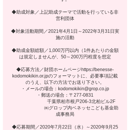
◆
助
成
対
象
／
上
記
助
成
テ
ー
マ
で
活
動
を
行
っ
て
い
る
非
営
利
団
体
◆
対
象
活
動
期
間
／
2
0
2
1
年
4
月
1
日
～
2
0
2
2
年
3
月
3
1
日
実
施
の
活
動
◆
助
成
金
額
総
額
／
1
,
0
0
0
万
円
以
内
（
1
件
あ
た
り
の
金
額
は
規
定
し
ま
せ
ん
が
、
5
0
～
2
0
0
万
円
程
度
を
想
定
◆
応
募
方
法
／
財
団
ホ
ー
ム
ペ
ー
ジ
h
t
t
p
s
:
/
/
b
e
n
e
s
s
e
-
k
o
d
o
m
o
k
i
k
i
n
.
o
r
.
j
p
の
フ
ォ
ー
マ
ッ
ト
に
、
必
要
事
項
記
載
の
う
え
、
以
下
の
方
法
で
お
送
り
下
さ
い
。
・
メ
ー
ル
の
場
合
：
k
o
d
o
m
o
k
i
k
i
n
@
g
r
o
p
.
c
o
.
j
p
・
郵
送
の
場
合
：
〒
2
7
7
-
0
8
3
1
千
葉
県
柏
市
根
戸
2
0
6
-
3
北
柏
ビ
ル
2
F
㈱
グ
ロ
ッ
プ
内
ベ
ネ
ッ
セ
こ
ど
も
基
金
助
成
事
務
局
◆
応
募
期
間
／
2
0
2
0
年
7
月
2
2
日
（
水
）
～
2
0
2
0
年
9
月
2
5