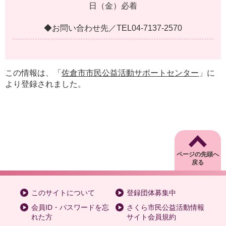
日
（
金
）
必
着
◆
お
問
い
合
わ
せ
先
／
T
E
L
0
4
-
7
1
3
7
-
2
5
7
0
この情報は、「
佐倉市市民公益活動サポートセンター
」に
より登録されました。
ページの先頭へ
戻る
このサイトについて
登録団体募集中
会員ID・パスワードを忘
さくら市民公益活動情報
れた方
サイト会員規約