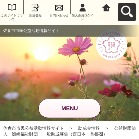
このサイトにつ
新規登録
お問い合わせ
個人会員ログイ
佐倉市市民公益
いて
ン
活動情報サイト
へ戻る
佐倉市市民公益活動情報サイト
MENU
佐倉市市民公益活動情報サイト
＞
助成金情報
＞
公益財団法
人 洲崎福祉財団 一般助成募集（西日本・首都圏）