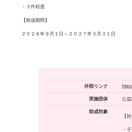
・３件程度
【助成期間】
２０２６年９月１日～２０２７年３月３１日
外部リンク
http
実施団体
公益
助成対象
【対
・千