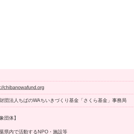
s://chibanowafund.org
財団法人ちばのWAちいきづくり基金「さくら基金」事務局
象団体】
葉県内で活動するNPO・施設等