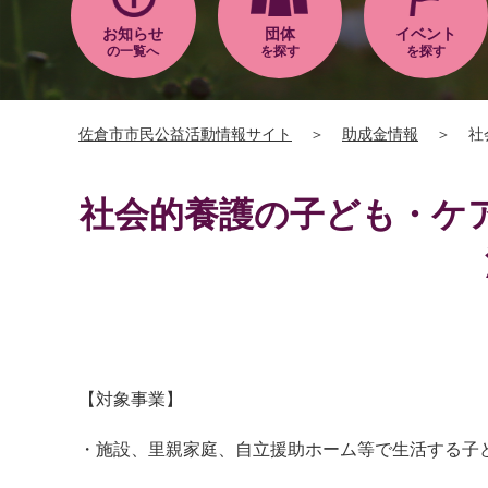
お知らせ
団体
イベント
の一覧へ
を探す
を探す
佐倉市市民公益活動情報サイト
＞
助成金情報
＞
社
社会的養護の子ども・ケ
【対象事業】
・施設、里親家庭、自立援助ホーム等で生活する子