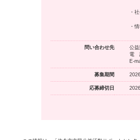
・社
・情
問い合わせ先
公益
電 
E-ma
募集期間
20
応募締切日
202