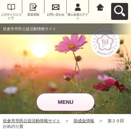
このサイトにつ
新規登録
お問い合わせ
個人会員ログイ
佐倉市市民公益
いて
ン
活動情報サイト
へ戻る
佐倉市市民公益活動情報サイト
MENU
佐倉市市民公益活動情報サイト
＞
助成金情報
＞
第２０回
かめのり賞