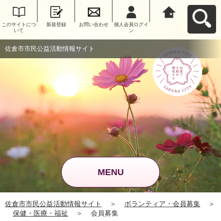
このサイトにつ
新規登録
お問い合わせ
個人会員ログイ
佐倉市市民公益
いて
ン
活動情報サイト
へ戻る
佐倉市市民公益活動情報サイト
MENU
佐倉市市民公益活動情報サイト
＞
ボランティア・会員募集
＞
保健・医療・福祉
＞
会員募集