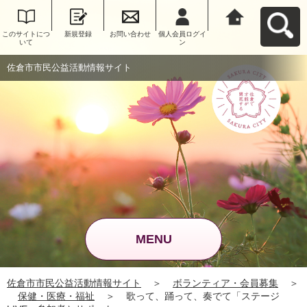
このサイトにつ
新規登録
お問い合わせ
個人会員ログイ
佐倉市市民公益
いて
ン
活動情報サイト
へ戻る
佐倉市市民公益活動情報サイト
MENU
佐倉市市民公益活動情報サイト
＞
ボランティア・会員募集
＞
保健・医療・福祉
＞
歌って、踊って、奏でて「ステージ