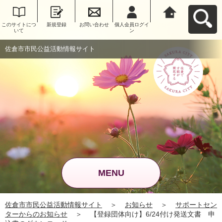
このサイトにつ
新規登録
お問い合わせ
個人会員ログイ
佐倉市市民公益
いて
ン
活動情報サイト
へ戻る
佐倉市市民公益活動情報サイト
MENU
佐倉市市民公益活動情報サイト
＞
お知らせ
＞
サポートセン
ターからのお知らせ
＞
【登録団体向け】6/24付け発送文書 申