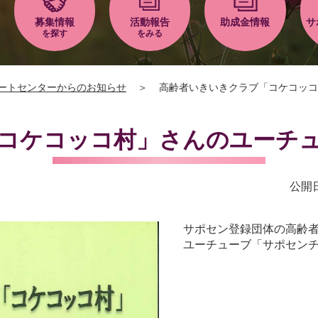
募集情報
活動報告
助成金情報
サ
を探す
をみる
ートセンターからのお知らせ
＞
高齢者いきいきクラブ「コケコッコ
コケコッコ村」さんのユーチ
公開日
サポセン登録団体の高齢
ユーチューブ「サポセン