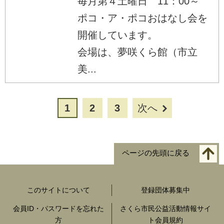
毎月第４土曜日 11：00～
ポコ・ア・ポコおはなし会を
開催しています。
会場は、夢咲くら館（市立
美...
1
2
3
次へ
ページの先頭に戻る
このサイトについて
登録団体募集中
会員ID・パスワードを忘れた
さくら市民公益活動情報サイ
方
ト会員規約