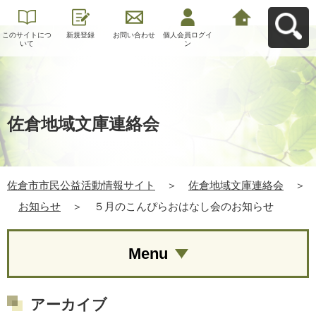
このサイトにつ
新規登録
お問い合わせ
個人会員ログイ
佐倉市市民公益
いて
ン
活動情報サイト
へ戻る
佐倉地域文庫連絡会
佐倉市市民公益活動情報サイト
＞
佐倉地域文庫連絡会
＞
お知らせ
＞
５月のこんぴらおはなし会のお知らせ
Menu
アーカイブ