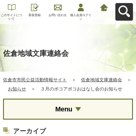
このサイトにつ
新規登録
お問い合わせ
個人会員ログイ
佐倉市市民公益
いて
ン
活動情報サイト
へ戻る
佐倉地域文庫連絡会
佐倉市市民公益活動情報サイト
＞
佐倉地域文庫連絡会
＞
お知らせ
＞
３月のポコアポコおはなし会のお知らせ
Menu
アーカイブ