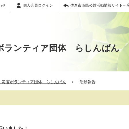
わせ
個人会員ログイン
佐倉市市民公益活動情報サイトへ
ボランティア団体 らしんばん
 災害ボランティア団体 らしんばん
＞
活動報告
行いました！