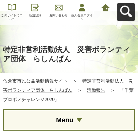
このサイトにつ
新規登録
お問い合わせ
個人会員ログイ
佐倉市市民公益
いて
ン
活動情報サイト
へ戻る
特定非営利活動法人 災害ボランティ
ア団体 らしんばん
佐倉市市民公益活動情報サイト
＞
特定非営利活動法人 災
害ボランティア団体 らしんばん
＞
活動報告
＞
「千葉
プロボノチャレンジ2020」
Menu