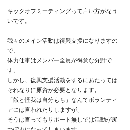
キ
ッ
ク
オ
フ
ミ
ー
テ
ィ
ン
グ
っ
て
言
い
方
が
な
う
い
で
す
。
我
々
の
メ
イ
ン
活
動
は
復
興
支
援
に
な
り
ま
す
の
で
、
体
力
仕
事
は
メ
ン
バ
ー
全
員
が
得
意
な
分
野
で
す
。
し
か
し
、
復
興
支
援
活
動
を
す
る
に
あ
た
っ
て
は
そ
れ
な
り
に
原
資
が
必
要
と
な
り
ま
す
。
「
飯
と
怪
我
は
自
分
も
ち
」
な
ん
て
ボ
ラ
ン
テ
ィ
ア
に
は
言
わ
れ
た
り
し
ま
す
が
、
そ
う
は
言
っ
て
も
サ
ポ
ー
ト
無
し
で
は
活
動
が
尻
つ
ぼ
み
に
な
っ
て
し
ま
い
ま
す
。