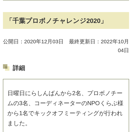
「千葉プロボノチャレンジ2020」
公開日：2020年12月03日 最終更新日：2022年10月
04日
詳細
日
曜
日
に
ら
し
ん
ば
ん
か
ら
2
名
、
プ
ロ
ボ
ノ
チ
ー
ム
の
3
名
、
コ
ー
デ
ィ
ネ
ー
タ
ー
の
N
P
O
く
ら
ぶ
様
か
ら
1
名
で
キ
ッ
ク
オ
フ
ミ
ー
テ
ィ
ン
グ
が
行
わ
れ
ま
し
た
。