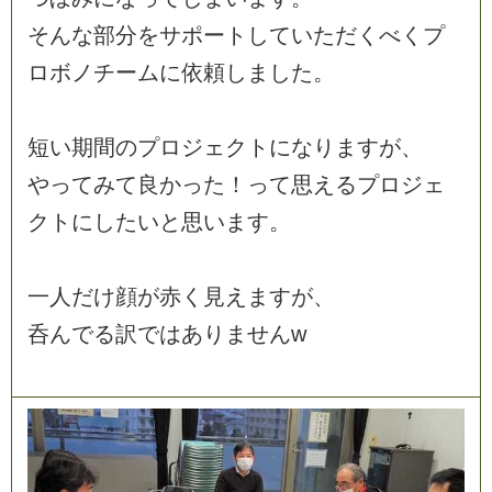
そ
ん
な
部
分
を
サ
ポ
ー
ト
し
て
い
た
だ
く
べ
く
プ
ロ
ボ
ノ
チ
ー
ム
に
依
頼
し
ま
し
た
。
短
い
期
間
の
プ
ロ
ジ
ェ
ク
ト
に
な
り
ま
す
が
、
や
っ
て
み
て
良
か
っ
た
！
っ
て
思
え
る
プ
ロ
ジ
ェ
ク
ト
に
し
た
い
と
思
い
ま
す
。
一
人
だ
け
顔
が
赤
く
見
え
ま
す
が
、
呑
ん
で
る
訳
で
は
あ
り
ま
せ
ん
w