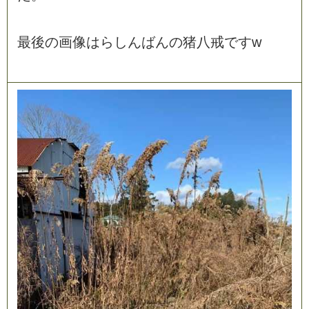
最
後
の
画
像
は
ら
し
ん
ば
ん
の
猪
八
戒
で
す
w