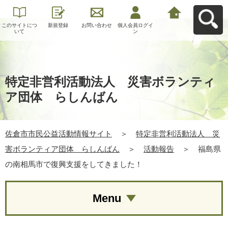
このサイトにつ
新規登録
お問い合わせ
個人会員ログイ
佐倉市市民公益
いて
ン
活動情報サイト
へ戻る
特定非営利活動法人 災害ボランティ
ア団体 らしんばん
佐倉市市民公益活動情報サイト
＞
特定非営利活動法人 災
害ボランティア団体 らしんばん
＞
活動報告
＞
福島県
の南相馬市で復興支援をしてきました！
Menu