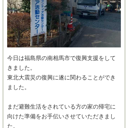
今
日
は
福
島
県
の
南
相
馬
市
で
復
興
支
援
を
し
て
き
ま
し
た
。
東
北
大
震
災
の
復
興
に
遂
に
関
わ
る
こ
と
が
で
き
ま
し
た
。
ま
だ
避
難
生
活
を
さ
れ
て
い
る
方
の
家
の
帰
宅
に
向
け
た
準
備
を
お
手
伝
い
さ
せ
て
い
た
だ
き
ま
し
た
。