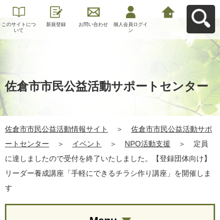
このサイトにつ
新規登録
お問い合わせ
個人会員ログイ
佐倉市市民公益
いて
ン
活動情報サイト
へ戻る
佐倉市市民公益活動サポートセンター
佐倉市市民公益活動情報サイト
＞
佐倉市市民公益活動サポ
ートセンター
＞
イベント
＞
NPO活動支援
＞
定員
に達しましたので受付を終了いたしました。【登録団体向け】
リーダー養成講座「手軽にできるチラシ作り講座」を開催しま
す