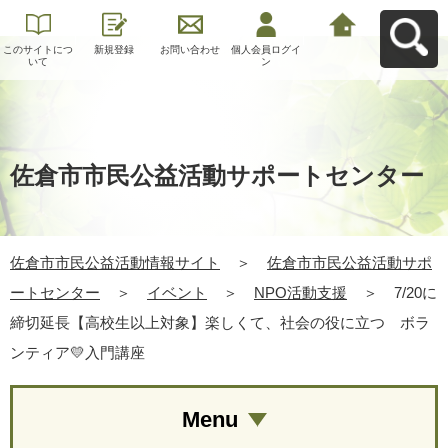
このサイトにつ
新規登録
お問い合わせ
個人会員ログイ
佐倉市市民公益
いて
ン
活動情報サイト
へ戻る
佐倉市市民公益活動サポートセンター
佐倉市市民公益活動情報サイト
＞
佐倉市市民公益活動サポ
ートセンター
＞
イベント
＞
NPO活動支援
＞
7/20に
締切延長【高校生以上対象】楽しくて、社会の役に立つ ボラ
ンティア💛入門講座
Menu