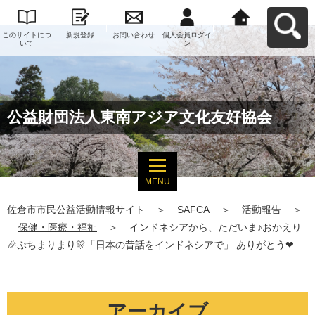
このサイトにつ
新規登録
お問い合わせ
個人会員ログイ
佐倉市市民公益
いて
ン
活動情報サイト
へ戻る
公益財団法人東南アジア文化友好協会
MENU
佐倉市市民公益活動情報サイト
＞
SAFCA
＞
活動報告
＞
保健・医療・福祉
＞
インドネシアから、ただいま♪おかえり
🎉ぷちまりまり🎊「日本の昔話をインドネシアで」 ありがとう❤
アーカイブ