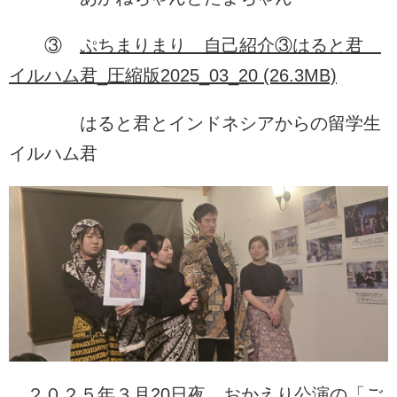
③
ぷちまりまり＿自己紹介③はると君＿
イルハム君_圧縮版2025_03_20 (26.3MB)
はると君とインドネシアからの留学生
イルハム君
２０２５年３月20日夜、おかえり公演の「ご