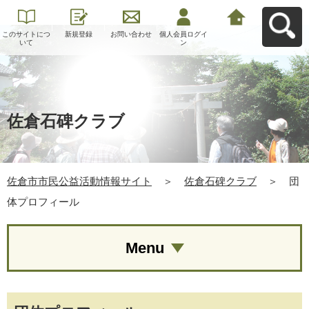
このサイトにつ
新規登録
お問い合わせ
個人会員ログイ
佐倉市市民公益
いて
ン
活動情報サイト
へ戻る
佐倉石碑クラブ
佐倉市市民公益活動情報サイト
＞
佐倉石碑クラブ
＞
団
体プロフィール
Menu