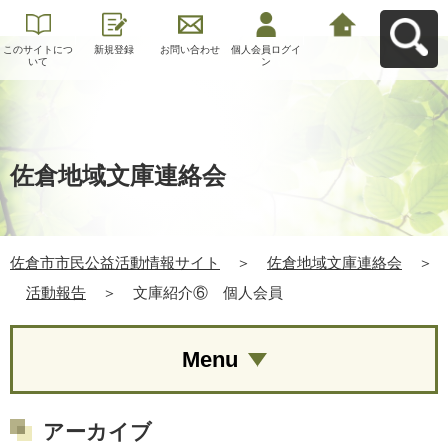
このサイトにつ
新規登録
お問い合わせ
個人会員ログイ
佐倉市市民公益
いて
ン
活動情報サイト
へ戻る
佐倉地域文庫連絡会
佐倉市市民公益活動情報サイト
＞
佐倉地域文庫連絡会
＞
活動報告
＞
文庫紹介⑥ 個人会員
Menu
アーカイブ