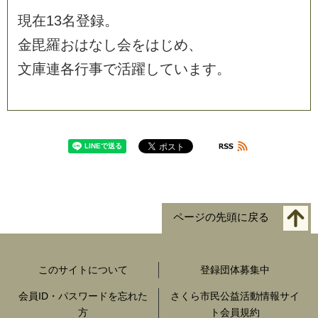
現
在
1
3
名
登
録
。
金
毘
羅
お
は
な
し
会
を
は
じ
め
、
文
庫
連
各
行
事
で
活
躍
し
て
い
ま
す
。
ページの先頭に戻る
このサイトについて
登録団体募集中
会員ID・パスワードを忘れた
さくら市民公益活動情報サイ
方
ト会員規約