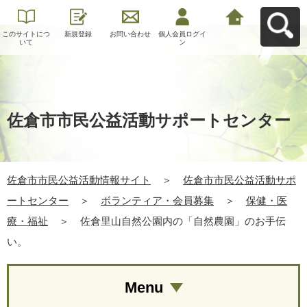
このサイトにつ
新規登録
お問い合わせ
個人会員ログイ
佐倉市市民公益
いて
ン
活動情報サイト
へ戻る
佐倉市市民公益活動サポートセンター
佐倉市市民公益活動情報サイト
＞
佐倉市市民公益活動サポ
ートセンター
＞
ボランティア・会員募集
＞
保健・医
療・福祉
＞
佐倉里山自然公園内の「自然農園」のお手伝
い。
Menu