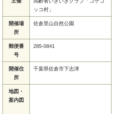
主催
高齢者いきいきクラブ「コケコ
ッコ村」
開催場
佐倉里山自然公園
所
郵便番
285-0841
号
開催住
千葉県佐倉市下志津
所
地図・
案内図