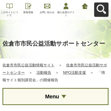
このサイトにつ
新規登録
お問い合わせ
個人会員ログイ
佐倉市市民公益
いて
ン
活動情報サイト
へ戻る
佐倉市市民公益活動サポートセンター
佐倉市市民公益活動情報サイト
＞
佐倉市市民公益活動サポ
ートセンター
＞
活動報告
＞
NPO活動支援
＞
「情
報サイト個別講習会」の開催報告
Menu