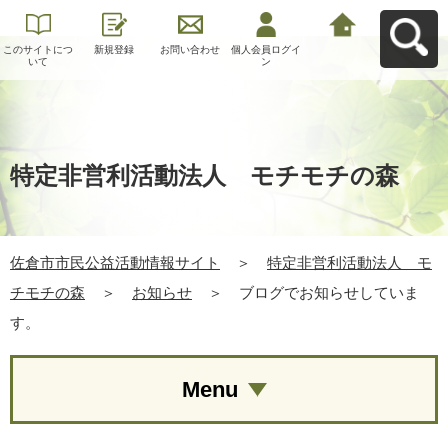
このサイトにつ
新規登録
お問い合わせ
個人会員ログイ
佐倉市市民公益
いて
ン
活動情報サイト
へ戻る
特定非営利活動法人 モチモチの森
佐倉市市民公益活動情報サイト
＞
特定非営利活動法人 モ
チモチの森
＞
お知らせ
＞
ブログでお知らせしていま
す。
Menu