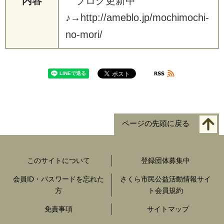
内容
ブ
ロ
グ
更
新
中
♪
→
h
t
t
p
:
/
/
a
m
e
b
l
o
.
j
p
/
m
o
c
h
i
m
o
c
h
i
-
n
o
-
m
o
r
i
/
ページの先頭に戻る
このサイトについて
登録団体募集中
会員ID・パスワードを忘れた
さくら市民公益活動情報サイ
方
ト会員規約
免責事項
サイトマップ