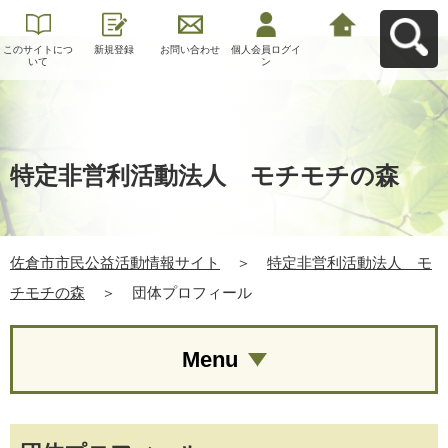
このサイトにつ
新規登録
お問い合わせ
個人会員ログイ
佐倉市市民公益
いて
ン
活動情報サイト
へ戻る
特定非営利活動法人 モチモチの森
佐倉市市民公益活動情報サイト
＞
特定非営利活動法人 モ
チモチの森
＞
団体プロフィール
Menu