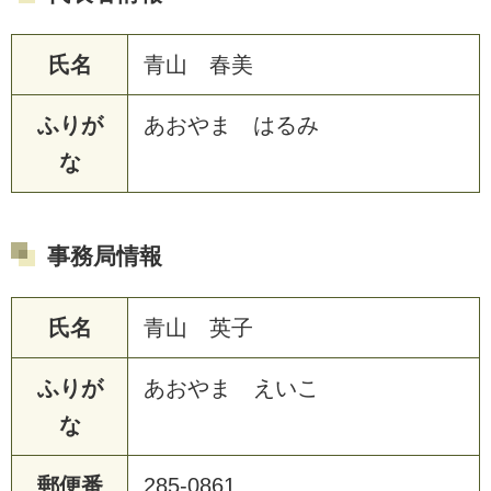
氏名
青山 春美
ふりが
あおやま はるみ
な
事務局情報
氏名
青山 英子
ふりが
あおやま えいこ
な
郵便番
285-0861