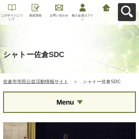
このサイトにつ
新規登録
お問い合わせ
個人会員ログイ
佐倉市市民公益
いて
ン
活動情報サイト
へ戻る
シャトー佐倉SDC
佐倉市市民公益活動情報サイト
＞
シャトー佐倉SDC
Menu