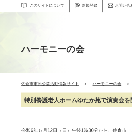
サイト内検索
このサイトについて
新規登録
お問い合
ハーモニーの会
佐倉市市民公益活動情報サイト
＞
ハーモニーの会
＞
特別養護老人ホームゆたか苑で演奏会を
令和6年５月12日（日）午後1時30分から、
佐倉市上