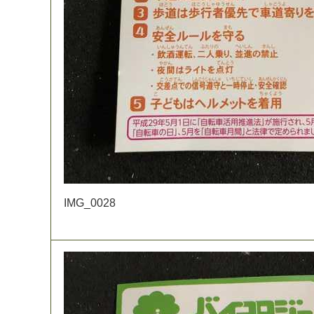
I
M
G
_
0
0
2
8