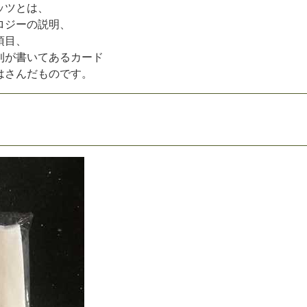
ッ
ツ
と
は
、
ロ
ジ
ー
の
説
明
、
項
目
、
則
が
書
い
て
あ
る
カ
ー
ド
は
さ
ん
だ
も
の
で
す
。