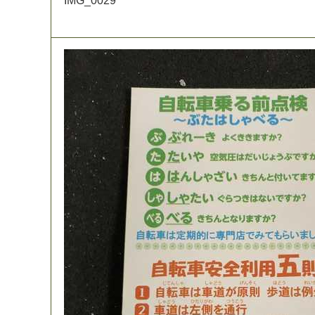
I
M
G
_
0
0
2
9