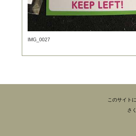
I
M
G
_
0
0
2
7
このサイト
さ