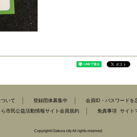
について
登録団体募集中
会員ID・パスワードを
くら市民公益活動情報サイト会員規約
免責事項
サイト
Copyright
©
Sakura city All rights reserved.