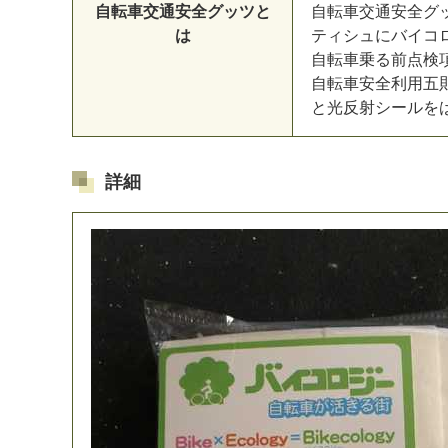
自転車交通安全グッツと
自
転
車
交
通
安
全
グ
は
テ
ィ
シ
ュ
に
バ
イ
コ
自
転
車
乗
る
前
点
検
自
転
車
安
全
利
用
五
と
光
反
射
シ
ー
ル
を
マイメディア検索
詳細