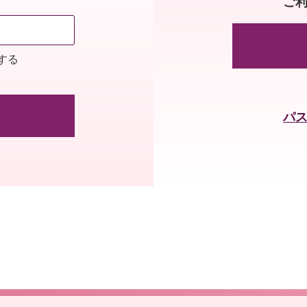
ご
する
パ